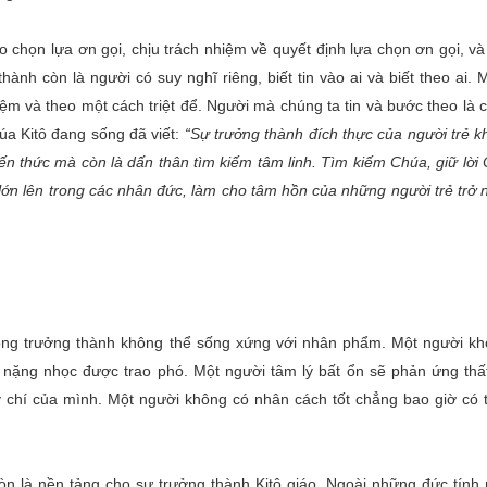
do chọn lựa ơn gọi, chịu trách nhiệm về quyết định lựa chọn ơn gọi, v
hành còn là người có suy nghĩ riêng, biết tin vào ai và biết theo ai. 
 nhiệm và theo một cách triệt để. Người mà chúng ta tin và bước theo là
a Kitô đang sống đã viết:
“Sự trưởng thành đích thực của người trẻ k
 kiến thức mà còn là dấn thân tìm kiếm tâm linh. Tìm kiếm Chúa, giữ lời
 lớn lên trong các nhân đức, làm cho tâm hồn của những người trẻ trở
không trưởng thành không thể sống xứng với nhân phẩm. Một người k
 nặng nhọc được trao phó. Một người tâm lý bất ổn sẽ phản ứng thấ
ý chí của mình. Một người không có nhân cách tốt chẳng bao giờ có 
còn là nền tảng cho sự trưởng thành Kitô giáo. Ngoài những đức tính