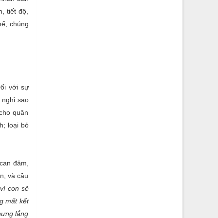
, tiết độ,
hế, chúng
ối với sự
 nghỉ sao
 cho quân
; loại bỏ
 can đảm,
n, và cầu
 vì con sẽ
g mất kết
hưng lắng