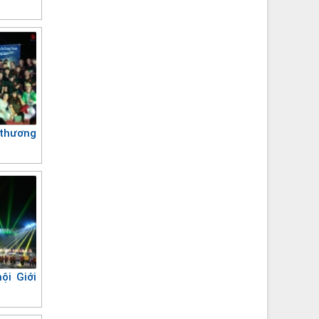
thương
ội Giới
i