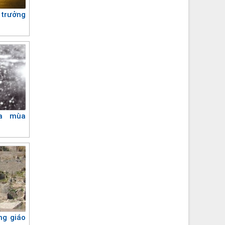
trưởng
ua mùa
ng giáo