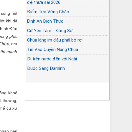
đệ thừa sai 2026
Điểm Tựa Vững Chắc
à sống hết
Bình An Đích Thực
Một khi đã
 chính Đức
Cứ Yên Tâm - Đừng Sợ
hông phải
Chúa lặng im đâu phải bỏ rơi
 Chúa, tìm
Tin Vào Quyền Năng Chúa
 nên mạnh
Đi trên nước đến với Ngài
Đuốc Sáng Đaminh
hông khoẻ
t thường,
thể cư xử
 nhân bản