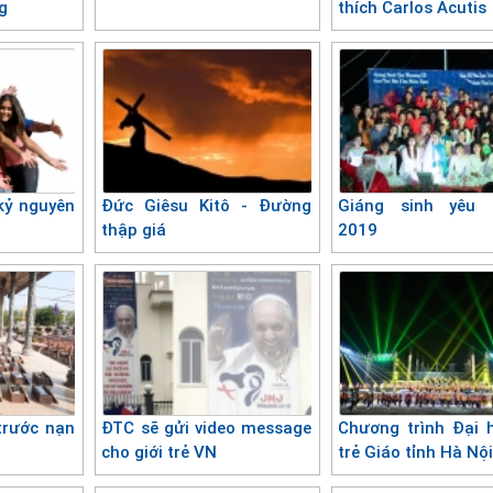
g
thích Carlos Acutis
kỷ nguyên
Đức Giêsu Kitô - Đường
Giáng sinh yêu 
thập giá
2019
trước nạn
ĐTC sẽ gửi video message
Chương trình Đại h
!
cho giới trẻ VN
trẻ Giáo tỉnh Hà Nộ