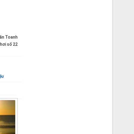
Văn Toanh
hơi số 22
iệu