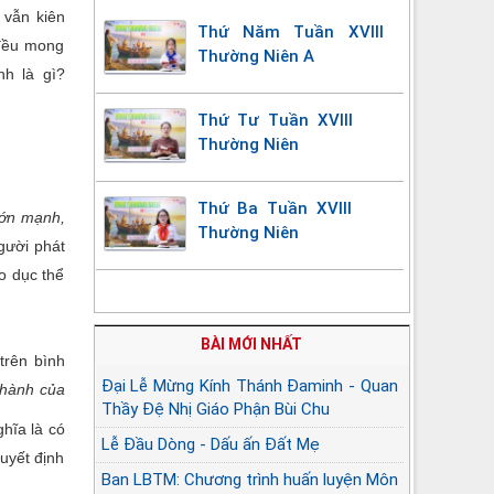
 vẫn kiên
Thứ Năm Tuần XVIII
 đều mong
Thường Niên A
nh là gì?
Thứ Tư Tuần XVIII
Thường Niên
Thứ Ba Tuần XVIII
lớn mạnh,
Thường Niên
gười phát
áo dục thể
BÀI MỚI NHẤT
trên bình
Đại Lễ Mừng Kính Thánh Đaminh - Quan
 thành của
Thầy Đệ Nhị Giáo Phận Bùi Chu
ghĩa là có
Lễ Đầu Dòng - Dấu ấn Đất Mẹ
quyết định
Ban LBTM: Chương trình huấn luyện Môn