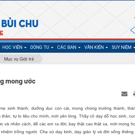
HỌC VIỆN
DÒNG TU
CÁC BAN
VĂN KIỆN
SUY NIỆM
Mục vụ Giới trẻ
áng mong ước
mẹ sinh thành, dưỡng dục con cái, mong chúng trưởng thành, thà
 thân, tự lo liệu cho mình, mới yên lòng. Thầy cô dạy dỗ học sinh, cu
hức và nhân cách, để các em ra đời, bay thật cao thật xa, mới mong h
 nhiệm trồng người. Cha xứ dạy kinh, dạy giáo lý và đời sống thiêng 