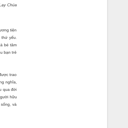
‘Lạy Chúa
hương tiện
 thứ yếu.
mà bé tâm
ều bạn trẻ
được trao
ng nghĩa,
u qua đời
người hữu
 sống, và