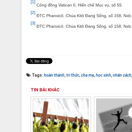
[1]
Công đồng Vatican II, Hiến chế Mục vụ, số 55
[2]
ĐTC Phanxicô, Chúa Kitô Đang Sống, số 158, Nxb. 
[3]
ĐTC Phanxicô, Chúa Kitô Đang Sống, số 158, Nxb. 
Tags:
hoàn thành
,
tri thức
,
cha mẹ
,
học sinh
,
nhân cách
TIN BÀI KHÁC