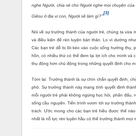
nghe Người, chia sẻ cho Người nghe mọi chuyện của co
[3]
Giêsu ở địa vị con, Người sẽ làm gì?’”
Nói về sự trưởng thành của người trẻ, chúng ta vừa m
và điều kiện để rèn luyện bản thân. Lo vì dường như 
Các bạn trẻ dễ bị lôi kéo vào cuộc sống hưởng thụ, 
hồn, có nhiều thứ có thể đem lại lợi ích cho mình và 
thụ động hơn chủ động trong những quyết định cho mì
Tóm lại: Trưởng thành là sự chín chắn quyết định, ch
phó. Sự trưởng thành này mang tính quyết định thàn
mỗi người trẻ phải không ngừng học hỏi, phấn đấu, r
sống cầu nguyện. Tiến trình vươn tới sự trưởng thà
trách. Ước mong cho các bạn trẻ hiều được thế nào 
nhất là nỗ lực rèn luyện hầu có thể trưởng thành mọ