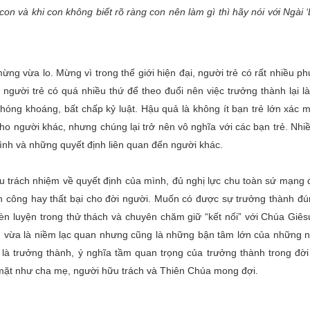
n và khi con không biết rõ ràng con nên làm gì thì hãy nói với Ngài 
ừng vừa lo. Mừng vì trong thế giới hiện đại, người trẻ có rất nhiều p
người trẻ có quá nhiều thứ để theo đuổi nên việc trưởng thành lại là
phóng khoáng, bất chấp kỷ luật. Hậu quả là không ít bạn trẻ lớn xác 
cho người khác, nhưng chúng lại trở nên vô nghĩa với các bạn trẻ. Nhi
nh và những quyết định liên quan đến người khác.
ịu trách nhiệm về quyết định của mình, đủ nghị lực chu toàn sứ mạng 
h công hay thất bại cho đời người. Muốn có được sự trưởng thành đú
èn luyện trong thử thách và chuyên chăm giữ “kết nối” với Chúa Giês
nh vừa là niềm lạc quan nhưng cũng là những bận tâm lớn của những 
là trưởng thành, ý nghĩa tầm quan trọng của trưởng thành trong đời
i mặt như cha mẹ, người hữu trách và Thiên Chúa mong đợi.