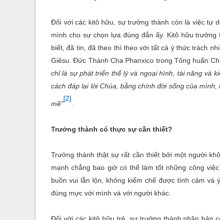
Đối với các kitô hữu, sự trưởng thành còn là việc tự 
mình cho sự chọn lựa đúng đắn ấy.
Kitô hữu trưởng t
biết, đã tin, đã theo thì theo với tất cả ý thức trách
Giêsu. Đức Thánh Cha Phanxico trong Tông huấn Chú
chỉ là sự phát triển thể lý và ngoại hình, tài năng và
cách đáp lại lời Chúa, bằng chính đời sống của mình,
[2]
mẽ”
.
Trưởng thành có thực sự cần thiết?
Trưởng thành thật sự rất cần thiết bởi một người 
mạnh chẳng bao giờ có thể làm tốt những công việc
buồn vui lẫn lộn, không kiếm chế được tình cảm và 
đúng mực với mình và với người khác.
Đối với các kitô hữu trẻ, sự trưởng thành nhân bản 