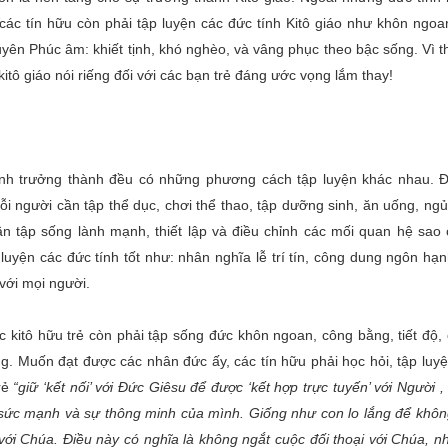
 các tín hữu còn phải tập luyện các đức tính Kitô giáo như khôn ngoan
uyên Phúc âm: khiết tịnh, khó nghèo, và vâng phục theo bậc sống. Vì t
itô giáo nói riếng đối với các bạn trẻ đáng ước vọng lắm thay!
ạnh trưởng thành đều có những phương cách tập luyện khác nhau. Đ
ỗi người cần tập thể dục, chơi thể thao, tập dưỡng sinh, ăn uống, ngủ
cần tập sống lành mạnh, thiết lập và điều chỉnh các mối quan hệ sao
uyện các đức tính tốt như: nhân nghĩa lễ trí tín, công dung ngôn hạnh
với mọi người.
c kitô hữu trẻ còn phải tập sống đức khôn ngoan, công bằng, tiết độ,
g. Muốn đạt được các nhân đức ấy, các tín hữu phải học hỏi, tập luyệ
rẻ
“giữ ‘kết nối’ với Đức Giêsu để được ‘kết hợp trực tuyến’ với Người ,
i sức mạnh và sự thông minh của mình. Giống như con lo lắng để khôn
 với Chúa. Điều này có nghĩa là không ngắt cuộc đối thoại với Chúa, n