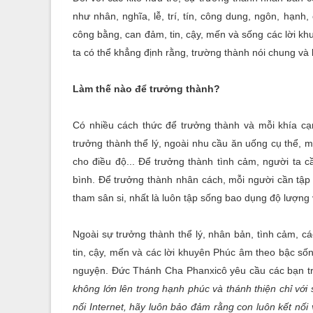
như nhân, nghĩa, lễ, trí, tín, công dung, ngôn, hạnh,
công bằng, can đảm, tin, cậy, mến và sống các lời kh
ta có thể khẳng định rằng, trường thành nói chung và k
Làm thế nào để trưởng thành?
Có nhiều cách thức để trưởng thành và mỗi khía c
trưởng thành thể lý, ngoài nhu cầu ăn uống cụ thể, m
cho điều độ... Để trưởng thành tình cảm, người ta 
bình. Để trưởng thành nhân cách, mỗi người cần tập l
tham sân si, nhất là luôn tập sống bao dụng độ lượng 
Ngoài sự trưởng thành thể lý, nhân bản, tình cảm, cá
tin, cậy, mến và các lời khuyên Phúc âm theo bậc sốn
nguyện. Đức Thánh Cha Phanxicô yêu cầu các bạn t
không lớn lên trong hạnh phúc và thánh thiện chỉ vớ
nối Internet, hãy luôn bảo đảm rằng con luôn kết nối