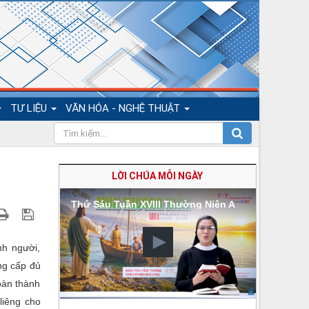
TƯ LIỆU
VĂN HÓA - NGHỆ THUẬT
LỜI CHÚA MỖI NGÀY
Thứ Sáu Tuần XVIII Thường Niên A
nh người,
ng cấp đủ
oàn thành
liêng cho