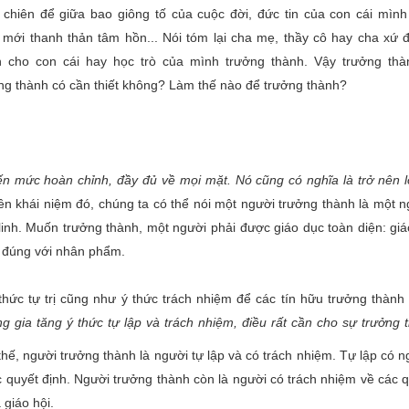
 chiên để giữa bao giông tố của cuộc đời, đức tin của con cái mình
 mới thanh thản tâm hồn... Nói tóm lại cha mẹ, thầy cô hay cha xứ
 cho con cái hay học trò của mình trưởng thành. Vậy trưởng thà
g thành có cần thiết không? Làm thế nào để trưởng thành?
đến mức hoàn chỉnh, đầy đủ về mọi mặt. Nó cũng có nghĩa là trở nên 
n khái niệm đó, chúng ta có thể nói một người trưởng thành là một n
m linh. Muốn trưởng thành, một người phải được giáo dục toàn diện: gi
ng đúng với nhân phẩm.
thức tự trị cũng như ý thức trách nhiệm để các tín hữu trưởng thành 
àng gia tăng ý thức tự lập và trách nhiệm, điều rất cần cho sự trưởng
hế, người trưởng thành là người tự lập và có trách nhiệm. Tự lập có n
ác quyết định. Người trưởng thành còn là người có trách nhiệm về các 
 giáo hội.