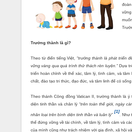
đoàn
vững
muốn
Trưởn
Trưởng thành là gì?
Theo từ điển tiếng Việt,
“trưởng thành là phát triển 
vững vàng qua quá trình thử thách rèn luyện.”
Dựa trê
triển hoàn chỉnh về thể xác, tâm lý, tình cảm, và tâ
chất, đào tạo tri thức, đạo đức, và tâm linh để có số
Theo thánh Công đồng Vatican II, trường thành là ý 
diện tinh thần và chân lý
“trên toàn thế giới, ngày c
[1]
nhân loại trên bình diện tinh thần và luân lý”
.
Như t
thể đứng vững về tài chính, về tâm lý, tình cảm và c
của mình cũng như trách nhiệm với gia đình, xã hội và