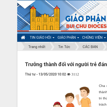
TIN GIÁO HỘI
GIÁO PHẬN
CHỦNG VIỆN
Trang nhất
Tin Tức
CÁC BAN
Trưởng thành đối với người trẻ đ
Thứ tư - 13/05/2020 10:02
3112
Cha 
thành
tri t
trách