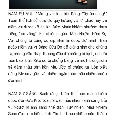
NĂM SỰ VUI : “Mừng vui lên, hỡi Đấng đầy ân sủng!”
Toàn thể lịch sử cứu độ quy hướng về lời chào này, và
niềm vui được vỡ òa: khi Đức Maria khiêm nhường thưa
tiếng “xin vâng”. Khi chiêm ngắm Mầu Nhiệm Năm Sự
Vui, chúng ta cũng có dịp nhìn lại cuộc đời mình: tràn
ngập niềm vui vì Đấng Cứu Độ đã giáng sinh cho chúng
ta, nhưng vẫn thấp thoáng đâu đó những bi kịch, qua lời
tiên báo: Đức Kitô sẽ bị chống báng, và một lưỡi gươm
sẽ đâm thâu tâm hồn Mẹ. Ước gì chúng ta luôn biết
cùng Mẹ suy gẫm và chiêm ngắm các mầu nhiệm cuộc
đời mình!
NĂM SỰ SÁNG: Đành rằng, toàn thể các mầu nhiệm
cuộc đời Đức Kitô toàn là các mầu nhiệm ánh sáng, bởi
vì, Người là ánh sáng thế gian. Tuy nhiên, Mầu Nhiệm
Sáng được tỏ hiện cách đặc biệt qua những năm tháng