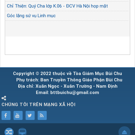
Chỉ Thiện: Quý Cha lớp K.06 - ĐCV Hà Nội họp mặt
Góc lặng sứ vụ Linh mục
Copyright © 2022 thuộc về Tòa Giám Mục Bùi Chu
Phụ trách: Ban Truyền Thông Giáo Phận Bùi Chu
Địa chỉ: Xuân Ngọc - Xuân Trường - Nam Định
Email: bttbuichu@gmail.com
CHÚNG TÔI TRÊN MẠNG XÃ HỘI