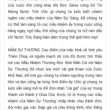
của cuộc đời công khai, khi Đức Giêsu công bố Tin
Mừng Nước Trời. Ước gì chúng ta luôn biết chiêm
ngắm các mầu nhiệm của Năm Sự Sáng, để chúng ta
có thể làm sáng tỏ các mầu nhiệm ấy trong cuộc sống
hằng ngày, ngõ hầu, đời sống của chúng ta trở nên dấu
chỉ Nước Trời, đang hiện diện trong thế giới hôm nay!
NĂM SỰ THƯƠNG: Cao điểm của mặc khải về tình yêu
Thiên Chúa, và nguồn mạch ơn cứu độ được tìm thấy
nơi các Mầu Nhiệm Thương Khó. Kinh Mân Côi với Năm
Sự Thương đã chọn lựa một vài giai đoạn của Cuộc
Khổ Nạn, để mời gọi chúng ta chiêm ngưỡng trong tâm
hồn và làm sống lại từng thời điểm ấy. Ước gì chúng ta
luôn sẵn sàng mở ra để đón nhận “cái giá” của sự trung
thành với thánh ý Chúa Cha: được tỏ lộ trong các mầu
nhiệm của Năm Sự Thương: chấp nhận chịu đánh đòn,
đội mão gai, vác thập giá và chịu đóng đinh, như Đấng