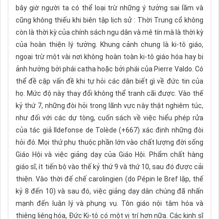
bây giờ người ta có thể loại trừ những ý tưởng sai lầm và
cũng không thiếu khi biên tập lịch sử : Thời Trung cổ không
còn là thời kỳ của chính sách ngu dân và mê tín mà là thời kỳ
của hoàn thiện lý tưởng. Khung cảnh chung là ki-tô giáo,
ngoại trừ một vài nơi không hoàn toàn ki-tô giáo hóa hay bị
ảnh hưởng bởi phái catha hoặc bởi phái của Pierre Valdo. Có
thể đề cập vấn đề khi tự hỏi các dân biết gì về đức tin của
họ. Mức độ này thay đổi không thể tranh cãi được. Vào thế
kỷ thứ 7, những đòi hỏi trong lãnh vực này thật nghiêm túc,
như đối với các dự tòng, cuốn sách về việc hiểu phép rửa
của tác giả Ildefonse de Tolède (+667) xác định những đòi
hỏi đó. Mọi thứ phụ thuộc phần lớn vào chất lượng đời sống
Giáo Hội và việc giảng dạy của Giáo Hội. Phẩm chất hàng
giáo sĩ, ít tiến bộ vào thế kỷ thứ 9 và thứ 10, sau đó được cải
thiện. Vào thời đế chế carolingien (do Pépin le Bref lập, thế
kỷ 8 đến 10) và sau đó, việc giảng dạy dân chúng đã nhấn
mạnh đến luân lý và phụng vụ. Tôn giáo nội tâm hóa và
thiêng liêng hóa, Đức Ki-tô có một vị trí hơn nữa. Các kinh sĩ