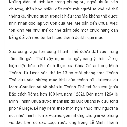
Những diễn tả tình Mẹ trong phụng vụ, nghệ thuật, văn
chương, thần học nhiều đến mức mà người ta khó có thể
thống kê. Nhưng quan trọng là hiểu rằng Mẹ không thể được
nhìn nhận độc lập với Con của Mẹ. Mẹ dẫn đến Chúa. Việc
tôn kính Mẹ như thế có thể đảm bảo một chức năng cân
bằng đối với việc tôn kính các thánh đôi khi quá mức.
Sau cùng, việc tôn sùng Thánh Thể được đặt vào trung
tâm tôn giáo. Thật vậy, người ta ngày càng ý thức về sự
hiện diện hữu hiệu, đích thực của Chúa Giêsu trong Mình
Thánh. Từ Liège vào thế kỷ 13 có một phong trào Thánh
Thể dựa vào những mạc khải của thánh nữ Julienne du
Mont-Cornillon và về phép lạ Thánh Thể tại Bolsena (phía
Bắc cách Rôma hơn 100 km, năm 1262). Đến năm 1264 lễ
Mình Thánh Chúa được thành lập do Đức Ubanô IV, cựu tổng
phó tế Liège. Lễ này kèm theo một nghi thức như người ta
nói, nhờ thánh Tôma Aquinô, gồm những chú giải và phụng
vụ, đặc biệt có các cuộc rước long trọng. Lễ Mình Thánh