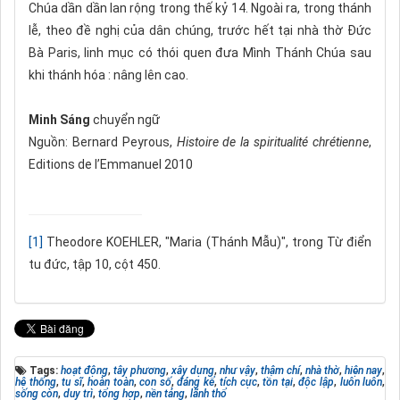
Chúa dần dần lan rộng trong thế kỷ 14. Ngoài ra, trong thánh
lễ, theo đề nghị của dân chúng, trước hết tại nhà thờ Đức
Bà Paris, linh mục có thói quen đưa Mình Thánh Chúa sau
khi thánh hóa : nâng lên cao.
Minh Sáng
chuyển ngữ
Nguồn: Bernard Peyrous,
Histoire de la spiritualité chrétienne
,
Editions de l’Emmanuel 2010
[1]
Theodore KOEHLER, "Maria (Thánh Mẫu)", trong Từ điển
tu đức, tập 10, cột 450.
Tags:
hoạt động
,
tây phương
,
xây dựng
,
như vậy
,
thậm chí
,
nhà thờ
,
hiện nay
,
hệ thống
,
tu sĩ
,
hoàn toàn
,
con số
,
đáng kể
,
tích cực
,
tồn tại
,
độc lập
,
luôn luôn
,
sống còn
,
duy trì
,
tổng hợp
,
nền tảng
,
lãnh thổ