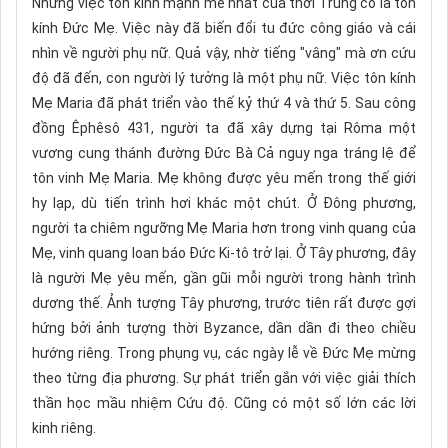
Nhưng việc tôn kính mạnh mẽ nhất của thời Trung cổ là tôn
kính Đức Mẹ. Việc này đã biến đổi tu đức công giáo và cái
nhìn về người phụ nữ. Quả vậy, nhờ tiếng "vâng" mà ơn cứu
độ đã đến, con người lý tưởng là một phụ nữ. Việc tôn kính
Mẹ Maria đã phát triển vào thế kỷ thứ 4 và thứ 5. Sau công
đồng Êphêsô 431, người ta đã xây dựng tại Rôma một
vương cung thánh đường Đức Bà Cả nguy nga tráng lệ để
tôn vinh Mẹ Maria. Mẹ không được yêu mến trong thế giới
hy lạp, dù tiến trình hơi khác một chút. Ở Đông phương,
người ta chiêm ngưỡng Mẹ Maria hơn trong vinh quang của
Mẹ, vinh quang loan báo Đức Ki-tô trở lại. Ở Tây phương, đây
là người Mẹ yêu mến, gần gũi mỗi người trong hành trình
dương thế. Ảnh tượng Tây phương, trước tiên rất được gợi
hứng bởi ảnh tượng thời Byzance, dần dần đi theo chiều
hướng riêng. Trong phụng vụ, các ngày lễ về Đức Mẹ mừng
theo từng địa phương. Sự phát triển gắn với việc giải thích
thần học mầu nhiệm Cứu độ. Cũng có một số lớn các lời
kinh riêng.