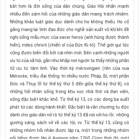
bắt hơn là đời sống của dân chúng. Giáo Hội nhấn mạnh
nhiều đến sám hối của những giáo dân mang trách nhiệm.
Những khảo luật giáo dục dành cho họ không thiếu. Họ cố
gắng mang lại tính đạo đức cho nghề sản xuất vũ khí khi đề
nghị sống mẫu mực của sacer heros (anh hùng được thánh
hiến), miles christi (chiến sĩ của Đức Ki-tô). Thế giới quí tộc
cũng được biến đổi bởi cái nhìn mới. Bên cạnh những người
ưu tú của xã hội, gần như khắp nơi người ta thấy những phần
tử ưu tú tâm linh. Vào thời kỳ mérovingien (tên của vua
Mérovée, triều đại thống trị nhiều nước Pháp, Bỉ, một phần
Đức và Thụy Sĩ từ thế kỷ thứ 5 đến giữa thế kỷ thứ 8), có
những hối nhân sống trong khu vực nhà thờ và đan viện,
sống đặc biệt khắc khổ. Từ thế kỷ 13, có các dòng ba xuất
phát từ các dòng hành khất. Đặc biệt là văn chương tu đức
dành cho giáo dân nở rộ từ thế kỷ 13 đã nói với họ rồi : những
gương sáng, sách vở về các tội, vv. Từ thế kỷ 13, cũng có
những nhóm hối nhân được lập ra, một trong những nhóm
nổi tiếng được lập ở Avignon năm 1260. Cùng thời đó, môt