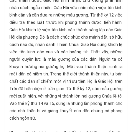
Các thánh được Giáo Hội nhìn nhận, chứ không phải nhìn
nhận cách ngẫu nhiên. Giáo Hội vừa nhìn nhận việc tôn kính
bình dân và cần đưa ra những mẫu gương. Từ thế kỷ 12 việc
điều tra theo luật trước khi phong thánh được tiến hành.
Giáo Hội khích lệ việc tôn kính các thánh sáng lập các Giáo
Hội địa phương. Đó là cách chúc phúc cho mảnh đất, sở hữu
cách nào đó, nhân danh Thiên Chúa. Giáo Hội cũng khích lệ
việc tôn kính các vua và các hoàng tử. Thật vậy, những
người quyền lực là mẫu gương của các dân. Người ta có
khuynh hướng noi gương họ. Một vua thánh thiện sinh ra
một dân có niềm tin. Trong thế giới thánh thiện này, tự bản
chất các đan sĩ chiếm một vị trí ưu tiên. Họ là Giáo Hội trên
Trời đã hiện diện ở trần gian. Từ thế kỷ 12, các mẫu gương
mới xuất hiện, với những vị thánh lớn noi gương Chúa Ki-tô.
Vào thế kỷ thứ 14 và 15, cũng là những lần phong thánh cho
các nhà thần bí và giảng thuyết của dân chúng có phong
cách ngôn sứ.