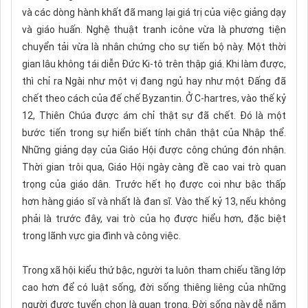
và các dòng hành khất đã mang lại giá trị của việc giảng dạy
và giáo huấn. Nghệ thuật tranh icône vừa là phương tiện
chuyển tải vừa là nhân chứng cho sự tiến bộ này. Một thời
gian lâu không tái diễn Đức Ki-tô trên thập giá. Khi làm được,
thì chỉ ra Ngài như một vị đang ngủ hay như một Đấng đã
chết theo cách của đế chế Byzantin. Ở C-hartres, vào thế kỷ
12, Thiên Chúa được ám chỉ thật sự đã chết. Đó là một
bước tiến trong sự hiển biết tính chân thật của Nhập thể.
Những giảng dạy của Giáo Hội được công chúng đón nhận.
Thời gian trôi qua, Giáo Hội ngày càng đề cao vai trò quan
trọng của giáo dân. Trước hết họ được coi như bậc thấp
hơn hàng giáo sĩ và nhất là đan sĩ. Vào thế kỷ 13, nếu không
phải là trước đây, vai trò của họ được hiểu hơn, đặc biệt
trong lãnh vực gia đình và công việc.
Trong xã hội kiểu thứ bậc, người ta luôn tham chiếu tầng lớp
cao hơn để có luật sống, đời sống thiêng liêng của những
người được tuyển chọn là quan trọng. Đời sống này dễ nắm