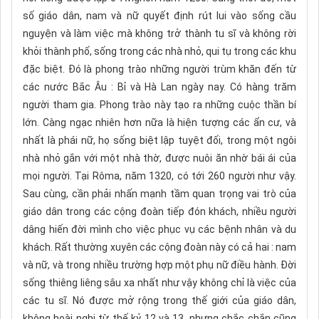
số giáo dân, nam và nữ quyết định rút lui vào sống cầu
nguyện và làm việc mà không trở thành tu sĩ và không rời
khỏi thành phố, sống trong các nhà nhỏ, qui tụ trong các khu
đặc biệt. Đó là phong trào những người trùm khăn đến từ
các nước Bắc Âu : Bỉ và Hà Lan ngày nay. Có hàng trăm
người tham gia. Phong trào này tạo ra những cuộc thần bí
lớn. Càng ngạc nhiên hơn nữa là hiện tượng các ẩn cư, và
nhất là phái nữ, họ sống biệt lập tuyệt đối, trong một ngôi
nhà nhỏ gắn với một nhà thờ, được nuôi ăn nhờ bái ái của
mọi người. Tại Rôma, năm 1320, có tới 260 người như vậy.
Sau cùng, cần phải nhấn mạnh tầm quan trọng vai trò của
giáo dân trong các cộng đoàn tiếp đón khách, nhiều người
dâng hiến đời mình cho việc phục vụ các bệnh nhân và du
khách. Rất thường xuyên các cộng đoàn này có cả hai : nam
và nữ, và trong nhiều trường hợp một phụ nữ điều hành. Đời
sống thiêng liêng sâu xa nhất như vậy không chỉ là việc của
các tu sĩ. Nó được mở rộng trong thế giới của giáo dân,
không hoài nghi từ thế kỷ 12 và 13, nhưng chắc chắn cũng