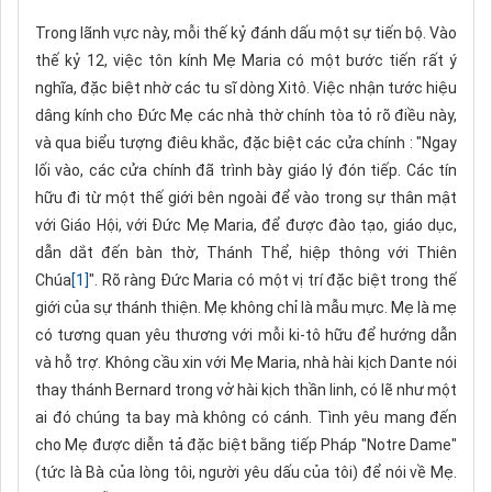
Trong lãnh vực này, mỗi thế kỷ đánh dấu một sự tiến bộ. Vào
thế kỷ 12, việc tôn kính Mẹ Maria có một bước tiến rất ý
nghĩa, đặc biệt nhờ các tu sĩ dòng Xitô. Việc nhận tước hiệu
dâng kính cho Đức Mẹ các nhà thờ chính tòa tỏ rõ điều này,
và qua biểu tượng điêu khắc, đặc biệt các cửa chính : "Ngay
lối vào, các cửa chính đã trình bày giáo lý đón tiếp. Các tín
hữu đi từ một thế giới bên ngoài để vào trong sự thân mật
với Giáo Hội, với Đức Mẹ Maria, để được đào tạo, giáo dục,
dẫn dắt đến bàn thờ, Thánh Thể, hiệp thông với Thiên
Chúa
[1]
". Rõ ràng Đức Maria có một vị trí đặc biệt trong thế
giới của sự thánh thiện. Mẹ không chỉ là mẫu mực. Mẹ là mẹ
có tương quan yêu thương với mỗi ki-tô hữu để hướng dẫn
và hỗ trợ. Không cầu xin với Mẹ Maria, nhà hài kịch Dante nói
thay thánh Bernard trong vở hài kịch thần linh, có lẽ như một
ai đó chúng ta bay mà không có cánh. Tình yêu mang đến
cho Mẹ được diễn tả đặc biệt bằng tiếp Pháp "Notre Dame"
(tức là Bà của lòng tôi, người yêu dấu của tôi) để nói về Mẹ.