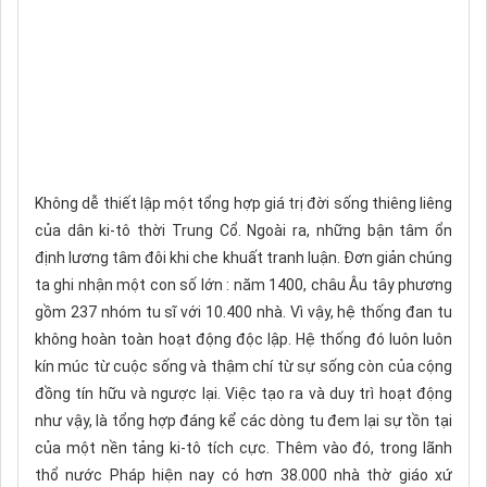
Không dễ thiết lập một tổng hợp giá trị đời sống thiêng liêng
của dân ki-tô thời Trung Cổ. Ngoài ra, những bận tâm ổn
định lương tâm đôi khi che khuất tranh luận. Đơn giản chúng
ta ghi nhận một con số lớn : năm 1400, châu Âu tây phương
gồm 237 nhóm tu sĩ với 10.400 nhà. Vì vậy, hệ thống đan tu
không hoàn toàn hoạt động độc lập. Hệ thống đó luôn luôn
kín múc từ cuộc sống và thậm chí từ sự sống còn của cộng
đồng tín hữu và ngược lại. Việc tạo ra và duy trì hoạt động
như vậy, là tổng hợp đáng kể các dòng tu đem lại sự tồn tại
của một nền tảng ki-tô tích cực. Thêm vào đó, trong lãnh
thổ nước Pháp hiện nay có hơn 38.000 nhà thờ giáo xứ