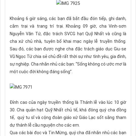
Khoảng 6 giờ sáng, các bạn đã bắt đầu đón tiếp, ghi danh,
cắm trại và trang trí trại. Khoảng 09 giờ, cha Vinh-sơn
Nguyễn Văn Tứ, đặc trách SVCG hạt Quỹ Nhất và cũng là
cha xứ chủ nhà, tuyên bố khai mạc ngày lễ truyền thống.
Sau đó, các bạn được nghe cha đặc trách giáo dục Giu-se
Vũ Ngọc Tứ chia sẻ chủ đề rất thời sự như tình yêu, gia đình,
sự nghiệp. Cha nhắn nhủ các bạn: “Sống không có ước mơ là
một cuộc đời không đáng sống”.
Đỉnh cao của ngày truyền thống là Thánh lễ vào lúc 10 giờ
30. Cha quản hạt Quỹ Nhất chủ tế, khá đông quý cha đồng
tế, quý tu sĩ và cộng đoàn giáo xứ Giáo Lạc sốt sắng tham
dự thánh lễ cầu nguyện cho các em.
Qua các bài đọc và Tin Mừng, quý cha đã nhắn nhủ các bạn