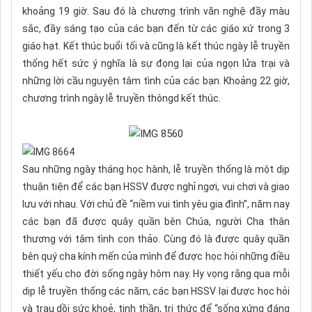
khoảng 19 giờ. Sau đó là chương trình văn nghệ đầy màu
sắc, đầy sáng tạo của các bạn đến từ các giáo xứ trong 3
giáo hạt. Kết thúc buổi tối và cũng là kết thúc ngày lễ truyền
thống hết sức ý nghĩa là sự đọng lại của ngọn lửa trại và
những lời cầu nguyện tâm tình của các bạn. Khoảng 22 giờ,
chương trình ngày lễ truyền thôngd kết thúc.
Sau những ngày tháng học hành, lễ truyền thống là một dịp
thuận tiện để các bạn HSSV được nghỉ ngơi, vui chơi và giao
lưu với nhau. Với chủ đề “niềm vui tình yêu gia đình”, năm nay
các bạn đã được quây quần bên Chúa, người Cha thân
thương với tâm tình con thảo. Cùng đó là được quây quần
bên quý cha kính mến của mình để được học hỏi những điều
thiết yếu cho đời sống ngày hôm nay. Hy vọng rằng qua mỗi
dịp lễ truyền thống các năm, các bạn HSSV lại được học hỏi
và trau dồi sức khoẻ, tinh thần, tri thức để “sống xứng đáng