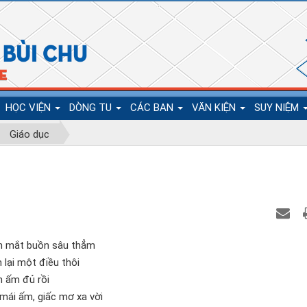
HỌC VIỆN
DÒNG TU
CÁC BAN
VĂN KIỆN
SUY NIỆM
Giáo dục
h mắt buồn sâu thẳm
 lại một điều thôi
n ấm đủ rồi
mái ấm, giấc mơ xa vời