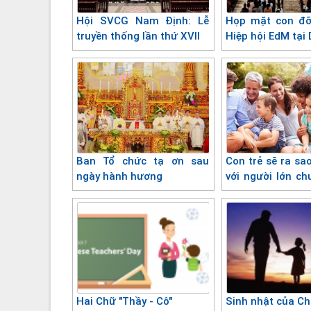
Hội SVCG Nam Định: Lễ
Họp mặt con đỡ
truyền thống lần thứ XVII
Hiệp hội EdM tại
Côi Bùi Chu
Ban Tổ chức tạ ơn sau
Con trẻ sẽ ra sa
ngày hành hương
với người lớn ch
thành?
Hai Chữ "Thầy - Cô"
Sinh nhật của C