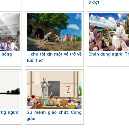
8 đợt 1
g sống
… cho tôi xin một vé trở về
Chân dung người T
tuổi thơ
ững người
Sứ mệnh giáo chức Công
giáo