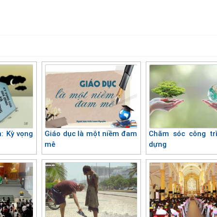
: Kỳ vọng
Giáo dục là một niềm đam
Chăm sóc công tr
mê
dựng