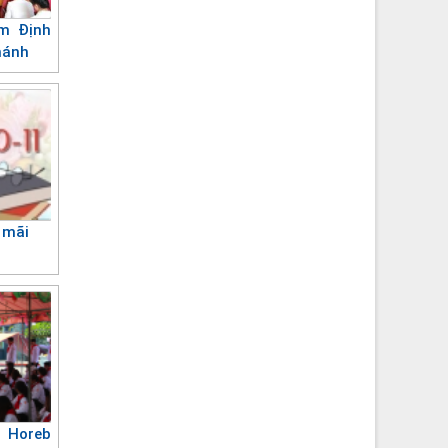
m Định
hánh
 mãi
n Horeb