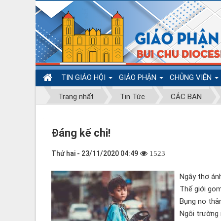
TIN GIÁO HỘI
GIÁO PHẬN
CHỦNG VIỆN
Trang nhất
Tin Tức
CÁC BAN
Đáng kể chi!
Thứ hai - 23/11/2020 04:49
1523
Ngây thơ án
Thế giới gom
Bụng no thâ
Ngôi trường 