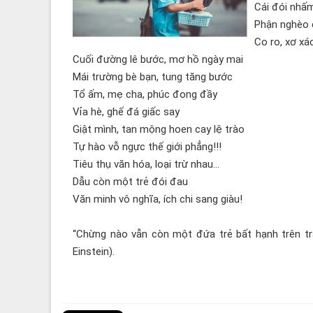
Cái đói nhấm
Phận nghèo 
Co ro, xơ xá
Cuối đường lê bước, mơ hồ ngày mai
Mái trường bè bạn, tung tăng bước
Tổ ấm, mẹ cha, phúc đong đầy
Vỉa hè, ghế đá giấc say
Giật mình, tan mộng hoen cay lệ trào
Tự hào vỗ ngực thế giới phẳng!!!
Tiêu thụ văn hóa, loại trừ nhau…
Dẫu còn một trẻ đói đau
Văn minh vô nghĩa, ích chi sang giàu!
“Chừng nào vẫn còn một đứa trẻ bất hạnh trên trái
Einstein).