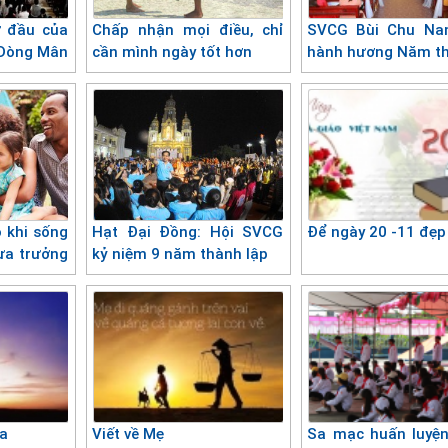
 đầu của
Chấp nhận mọi điều, chỉ
SVCG Bùi Chu Na
 Dòng Mân
cần mình ngày tốt hơn
hành hương Năm t
o khi sống
Hạt Đại Đồng: Hội SVCG
Để ngày 20 -11 đẹp
ưa trưởng
kỷ niệm 9 năm thành lập
ha
Viết về Mẹ
Sa mạc huấn luyệ