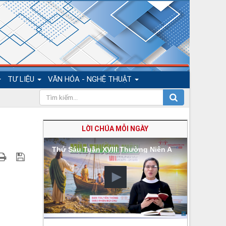
TƯ LIỆU
VĂN HÓA - NGHỆ THUẬT
LỜI CHÚA MỖI NGÀY
Thứ Sáu Tuần XVIII Thường Niên A