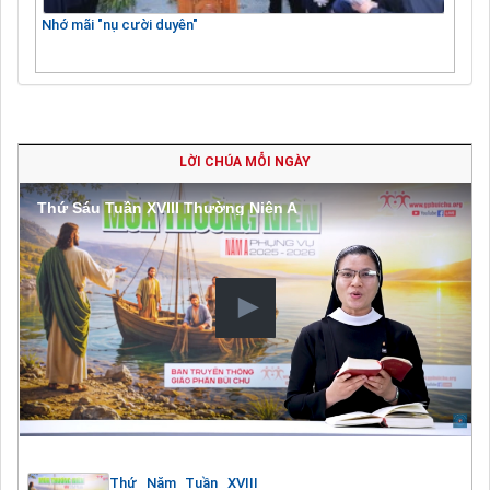
Nhớ mãi "nụ cười duyên"
LỜI CHÚA MỖI NGÀY
Thứ Sáu Tuần XVIII Thường Niên A
Thứ Năm Tuần XVIII