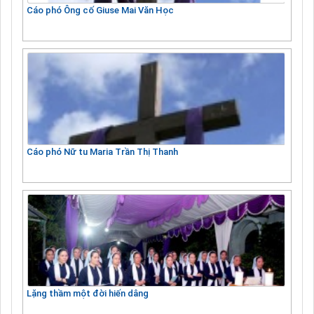
Cáo phó Ông cố Giuse Mai Văn Học
Cáo phó Nữ tu Maria Trần Thị Thanh
Lặng thầm một đời hiến dâng