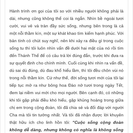
Hành trình ơn gọi của tôi so với nhiều người không phải là
dài, nhưng cũng không thể coi là ngắn. Nhìn bề ngoài tươi
cười, vui vẻ và tràn đầy sức sống, nhưng bên trong là cả
một nỗi thầm kín, một sự khát khao tìm kiếm hạnh phúc. Với
bản tính có chút suy nghĩ, nên khi xảy ra điều gì trong cuộc
sống tu thì tôi luôn nhìn vấn đề dưới hai mặt của nó rồi tìm
đến Thánh Thể để có câu trả lời đúng đắn, trước khi đưa ra
sự quyết định cho chính mình. Cuối cùng khi nhìn ra vấn đề,
dù sai dù đúng, dù đau khổ hiểu lầm, thì tôi đều chôn vùi nó
trong nỗi thầm kín. Cứ như thế, đời sống tươi mới của tôi lại
tiếp tục mở ra như bông hoa Đào nở tươi trong ngày Tết,
đem lại niềm vui mới cho mọi người. Bên cạnh đó, có những
khi tôi gặp phải điều khó hiểu, gặp khủng hoảng trong giữa
chị em trong cộng đoàn, tôi đã chia sẻ và đối đáp với người
Cha mà tôi tin tưởng nhất. Và tôi đã nhận được lời khuyên
thật hữu ích cho linh hồn tôi:
“Cuộc sống cộng đoàn
không dễ dàng, nhưng không có nghĩa là không sống