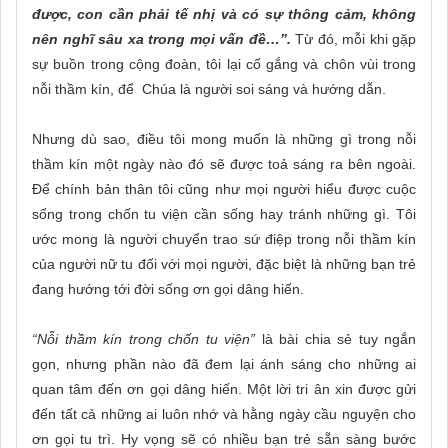
được, con cần phải tế nhị và có sự thông cảm, không
nên nghĩ sâu xa trong mọi vấn đề…”.
Từ đó, mỗi khi gặp
sự buồn trong cộng đoàn, tôi lại cố gắng và chôn vùi trong
nỗi thầm kín, để Chúa là người soi sáng và hướng dẫn.
Nhưng dù sao, điều tôi mong muốn là những gì trong nỗi
thầm kín một ngày nào đó sẽ được toả sáng ra bên ngoài.
Để chính bản thân tôi cũng như mọi người hiểu được cuộc
sống trong chốn tu viện cần sống hay tránh những gì. Tôi
ước mong là người chuyển trao sứ điệp trong nỗi thầm kín
của người nữ tu đối với mọi người, đặc biệt là những bạn trẻ
đang hướng tới đời sống ơn gọi dâng hiến.
“Nỗi thầm kín trong chốn tu viện”
là bài chia sẻ tuy ngắn
gọn, nhưng phần nào đã đem lại ánh sáng cho những ai
quan tâm đến ơn gọi dâng hiến. Một lời tri ân xin được gửi
đến tất cả những ai luôn nhớ và hằng ngày cầu nguyện cho
ơn gọi tu trì. Hy vọng sẽ có nhiều bạn trẻ sẵn sàng bước