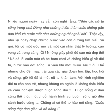
Nhiều người ngày nay vẫn còn nghĩ rằng:
“Nhìn các nữ tu
sống trong nhà Dòng như những thiên thần chắc không gặp
đau khổ và nước mắt như những người ngoài đời”.
Thật vậy,
nhớ lại ngày chập chững bước vào con đường tìm hiểu ơn
gọi, tôi có một ước mơ và một cái nhìn thật lý tưởng, cao
vọng và trong sáng. Ôi ! Những giây phút đó sao mà đẹp thế
! Nó đã lôi cuốn một cô bé ham chơi và chẳng hiểu gì về đời
tu, bước vào đời sống Tu viện khi mới mười sáu tuổi. Thế
nhưng cho đến nay, trải qua các giai đoạn học tập, học hỏi
và sống, giờ tôi đã là một nữ tu khấn tạm. Với kinh nghiệm
đời tu còn non trẻ, nhưng không có nghĩa là không thấu hiểu
và cảm nghiệm được cuộc sống đời tu. Cuộc sống ở đâu
cũng thế thôi, một chuỗi hành trình vui buồn, sóng gió đều
sánh bước cùng ta. Chẳng ai có thể tự hào nói rằng:
“Cuộc
sống thật đơn giản và dễ dàng !”.