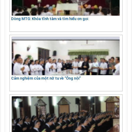
Dòng MTG: Khóa tĩnh tâm và tìm hiểu ơn gọi
Cảm nghiệm của một nữ tu về “Ông nội”