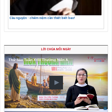
Cầu nguyện - chiêm niệm cần thiết biết bao!
LỜI CHÚA MỖI NGÀY
Thứ Sáu Tuần XVIII Thường Niên A