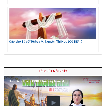
Cáo phó Bà cố Têrêsa M. Nguyễn Thị Hoa (Cố Điểm)
LỜI CHÚA MỖI NGÀY
Thứ Sáu Tuần XVIII Thường Niên A