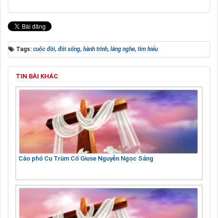
Tags:
cuộc đời
,
đời sống
,
hành trình
,
lắng nghe
,
tìm hiểu
TIN BÀI KHÁC
Cáo phó Cụ Trùm Cố Giuse Nguyễn Ngọc Sáng