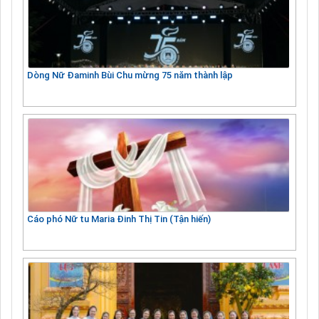
Dòng Nữ Đaminh Bùi Chu mừng 75 năm thành lập
Cáo phó Nữ tu Maria Đinh Thị Tin (Tận hiến)