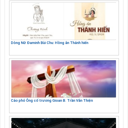
Dòng Nữ Đaminh Bùi Chu: Hồng ân Thánh hiến
Cáo phó Ông cố trương Gioan B. Trần Văn Thiện